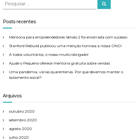
P
P
e
e
s
s
q
u
q
Posts recentes
i
u
s
a
i
r
Mentoria para empreendedores Versão 2 foi encerrada com sucesso
s
Stanford Rebuild publicou uma menção honrosa a nossa ONG!
a
r
A todos voluntários, o nosso muito obrigado!
p
Ajude o Pequeno oferece mentoria gratuita sobre vendas
o
Uma pandemia, várias quarentenas. Por que devemos manter o
r
isolamento social?
:
Arquivos
outubro 2020
setembro 2020
agosto 2020
julho 2020