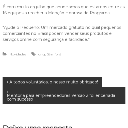
t
É com muito orgulho que anunciamos que estamos entre as
e
16 equipes a receber a Menção Honrosa do Programa!
d
a
c
“Ajude o Pequeno: Um mercado gratuito no qual pequenos
r
comerciantes no Brasil podem vender seus produtos e
i
serviços online com segurança e facilidade.”
s
e
n
,
Novidades
ong
Stanford
o
B
r
a
s
N
A todos voluntários, o nosso muito obrigado!
i
l
.
a
Mentoria para empreendedores Versão 2 foi encerrada
com sucesso
v
e