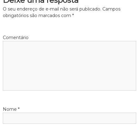
Deixe uma resposta
g
O seu endereço de e-mail não será publicado.
Campos
obrigatórios são marcados com
*
a
ç
Comentário
ã
o
d
e
P
Nome
*
o
s