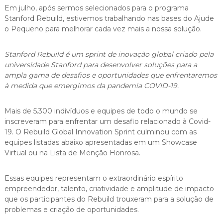
i
Em julho, após sermos selecionados para o programa
o
Stanford Rebuild, estivemos trabalhando nas bases do Ajude
s
o Pequeno para melhorar cada vez mais a nossa solução.
q
u
e
Stanford Rebuild é um sprint de inovação global criado pela
f
universidade Stanford para desenvolver soluções para a
i
ampla gama de desafios e oportunidades que enfrentaremos
c
à medida que emergimos da pandemia COVID-19.
a
r
a
Mais de 5.300 indivíduos e equipes de todo o mundo se
m
inscreveram para enfrentar um desafio relacionado à Covid-
p
19. O Rebuild Global Innovation Sprint culminou com as
e
q
equipes listadas abaixo apresentadas em um Showcase
u
Virtual ou na Lista de Menção Honrosa.
e
n
o
Essas equipes representam o extraordinário espírito
s
empreendedor, talento, criatividade e amplitude de impacto
d
que os participantes do Rebuild trouxeram para a solução de
i
problemas e criação de oportunidades.
a
n