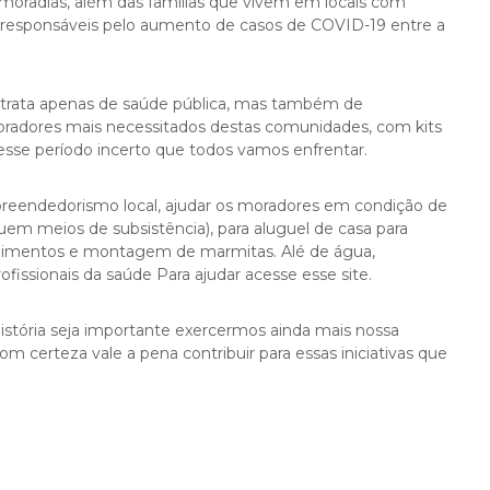
 moradias, além das famílias que vivem em locais com
 responsáveis pelo aumento de casos de COVID-19 entre a
e trata apenas de saúde pública, mas também de
 moradores mais necessitados destas comunidades, com kits
esse período incerto que todos vamos enfrentar.
mpreendedorismo local, ajudar os moradores em condição de
em meios de subsistência), para aluguel de casa para
imentos e montagem de marmitas. Alé de água,
fissionais da saúde Para ajudar acesse esse site.
stória seja importante exercermos ainda mais nossa
m certeza vale a pena contribuir para essas iniciativas que