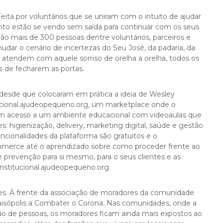
Feita por voluntários que se uniram com o intuito de ajudar
o estão se vendo sem saída para continuar com os seus
ão mais de 300 pessoas dentre voluntários, parceiros e
mudar o cenário de incertezas do Seu José, da padaria, da
 atendem com aquele sorriso de orelha a orelha, todos os
 de fecharem as portas.
esde que colocaram em prática a ideia de Wesley
tucional.ajudeopequeno.org, um marketplace onde o
 com acesso a um ambiente educacional com videoaulas que
es: higienização, delivery, marketing digital, saúde e gestão
 funcionalidades da plataforma são gratuitos e o
mmerce até o aprendizado sobre como proceder frente ao
prevenção para si mesmo, para o seus clientes e as
institucional.ajudeopequeno.org
ues. À frente da associação de moradores da comunidade
raisópolis a Combater o Corona. Nas comunidades, onde a
o de pessoas, os moradores ficam ainda mais expostos ao