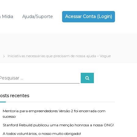
 Mídia
Ajuda/Suporte
Acessar Conta (Login)
Iniciativas necessárias que precisam de nossa ajuda – Vogue
P
e
s
q
u
osts recentes
i
s
a
r
Mentoria para empreendedores Versão 2 foi encerrada com
sucesso
Stanford Rebuild publicou uma menção honrosa a nossa ONG!
A todos voluntários, o nosso muito obrigado!