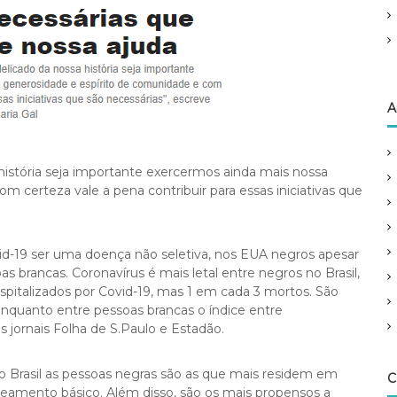
o
r
:
A
istória seja importante exercermos ainda mais nossa
m certeza vale a pena contribuir para essas iniciativas que
-19 ser uma doença não seletiva, nos EUA negros apesar
 brancas. Coronavírus é mais letal entre negros no Brasil,
italizados por Covid-19, mas 1 em cada 3 mortos. São
enquanto entre pessoas brancas o índice entre
 jornais Folha de S.Paulo e Estadão.
 Brasil as pessoas negras são as que mais residem em
C
eamento básico. Além disso, são os mais propensos a