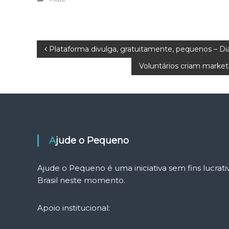
N
Plataforma divulga, gratuitamente, pequenos – D
Voluntários criam market
a
v
e
g
Ajude o Pequeno
a
Ajude o Pequeno é uma iniciativa sem fins lucra
Brasil neste momento.
ç
ã
Apoio institucional: