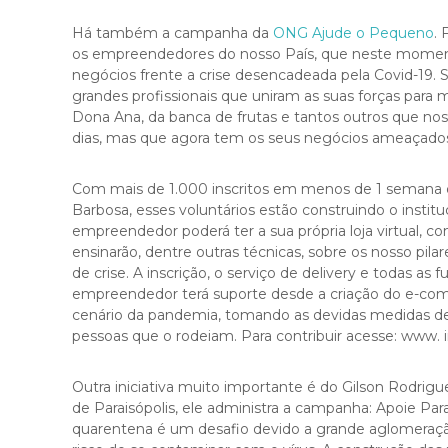
q
u
Há também a campanha da
ONG Ajude o Pequeno
. 
e
os empreendedores do nosso País, que neste moment
n
negócios frente a crise desencadeada pela Covid-19. S
o
grandes profissionais que uniram as suas forças para 
s
Dona Ana, da banca de frutas e tantos outros que nos
d
dias, mas que agora tem os seus negócios ameaçados
i
a
Com mais de 1.000 inscritos em menos de 1 semana d
n
Barbosa, esses voluntários estão construindo o insti
t
empreendedor poderá ter a sua própria loja virtual,
e
ensinarão, dentre outras técnicas, sobre os nosso pilar
d
de crise. A inscrição, o serviço de delivery e todas as
a
empreendedor terá suporte desde a criação do e-co
c
cenário da pandemia, tomando as devidas medidas de 
r
pessoas que o rodeiam. Para contribuir acesse: www. 
i
s
Outra iniciativa muito importante é do Gilson Rodrig
e
de Paraisópolis, ele administra a campanha: Apoie Pa
n
quarentena é um desafio devido a grande aglomeraçã
o