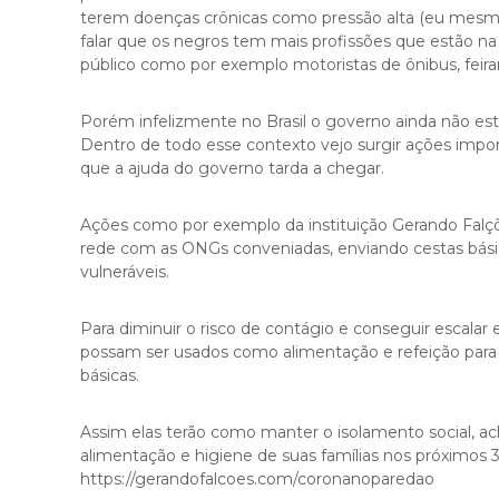
terem doenças crônicas como pressão alta (eu mesma
s
falar que os negros tem mais profissões que estão na
n
público como por exemplo motoristas de ônibus, feira
e
g
ó
Porém infelizmente no Brasil o governo ainda não es
c
Dentro de todo esse contexto vejo surgir ações impor
i
que a ajuda do governo tarda a chegar.
o
s
Ações como por exemplo da instituição Gerando Falç
q
rede com as ONGs conveniadas, enviando cestas básicas 
u
vulneráveis.
e
f
i
Para diminuir o risco de contágio e conseguir escalar 
c
possam ser usados como alimentação e refeição para
a
básicas.
r
a
Assim elas terão como manter o isolamento social, acha
m
alimentação e higiene de suas famílias nos próximos 3
p
https://gerandofalcoes.com/coronanoparedao
e