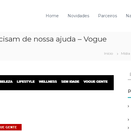
Home
Novidades
Parceiros
Na
recisam de nossa ajuda – Vogue
Início
Mídia
P
e
s
q
P
u
i
s
a
r
p