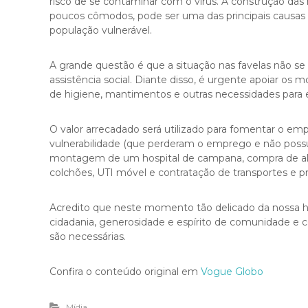
risco de se contaminar com o vírus. A construção das
B
poucos cômodos, pode ser uma das principais causas
r
população vulnerável.
a
s
i
A grande questão é que a situação nas favelas não s
l
assistência social. Diante disso, é urgente apoiar os
.
de higiene, mantimentos e outras necessidades para 
O valor arrecadado será utilizado para fomentar o e
vulnerabilidade (que perderam o emprego e não possu
montagem de um hospital de campana, compra de al
colchões, UTI móvel e contratação de transportes e pro
Acredito que neste momento tão delicado da nossa hi
cidadania, generosidade e espírito de comunidade e co
são necessárias.
Confira o conteúdo original em
Vogue Globo
Mídia