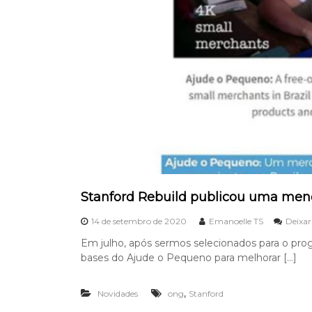
B
r
a
s
i
l
.
Stanford Rebuild publicou uma men
14 de setembro de 2020
Emanoelle TS
Deixa
Em julho, após sermos selecionados para o pro
bases do Ajude o Pequeno para melhorar […]
,
Novidades
ong
Stanford