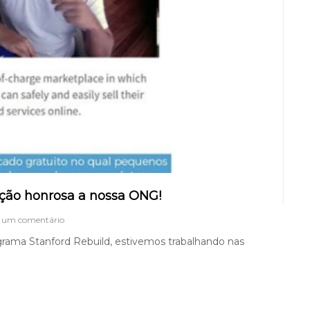
d
a
c
o
m
s
u
c
e
s
s
o
ção honrosa a nossa ONG!
e
r um comentário
m
grama Stanford Rebuild, estivemos trabalhando nas
S
t
a
n
f
o