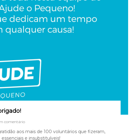
o
h
o
n
r
o
s
a
a
n
o
s
s
a
O
N
G
!
brigado!
e
um comentário
m
ratidão aos mais de 100 voluntários que fizeram,
A
essenciais e insubstituíveis!
t