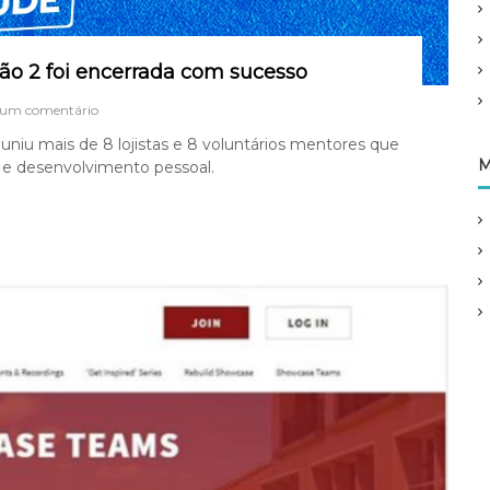
o 2 foi encerrada com sucesso
e
 um comentário
m
uniu mais de 8 lojistas e 8 voluntários mentores que
M
M
 e desenvolvimento pessoal.
e
n
t
o
r
i
a
p
a
r
a
e
m
p
r
e
e