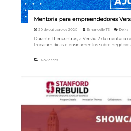
s
n
e
Mentoria para empreendedores Versã
g
ó
20 de outubro de 2020
Emanoelle TS
Deixar
c
Durante 11 encontros, a Versão 2 da mentoria re
i
trocaram dicas e ensinamentos sobre negócios
o
s
Novidades
q
u
e
f
i
c
a
r
a
m
p
e