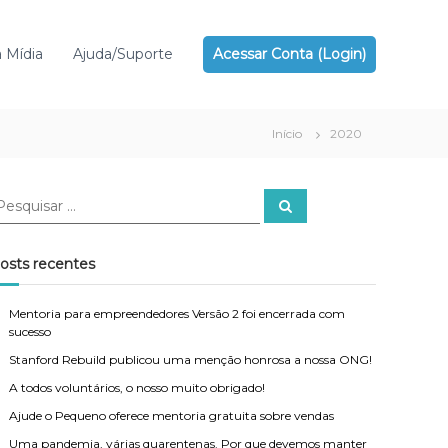
 Mídia
Ajuda/Suporte
Acessar Conta (Login)
Início
2020
P
e
s
q
u
osts recentes
i
s
a
r
Mentoria para empreendedores Versão 2 foi encerrada com
sucesso
Stanford Rebuild publicou uma menção honrosa a nossa ONG!
A todos voluntários, o nosso muito obrigado!
Ajude o Pequeno oferece mentoria gratuita sobre vendas
Uma pandemia, várias quarentenas. Por que devemos manter