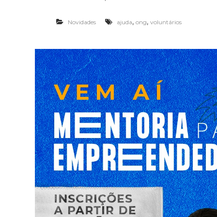
,
,
Novidades
ajuda
ong
voluntários