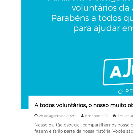
A todos voluntários, o nosso muito o
28 de agosto de 2020
Emanoelle TS
Deixar 
Nesse dia tão especial, compartilhamos nossa g
fazem e farão parte da nossa história. Vocês são 